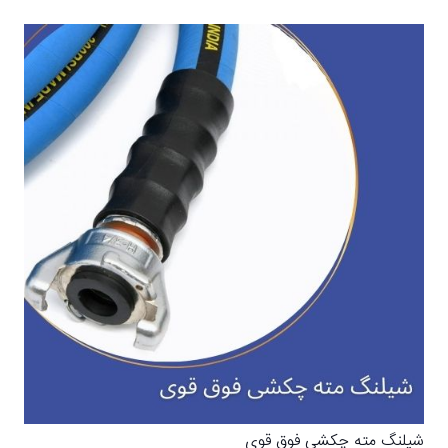
شیلنگ مته چکشی فوق قوی